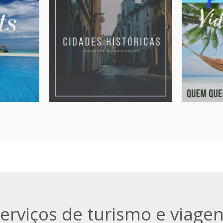
RTS
CIDADES HISTÓRICAS
LITOR
i!
Viagens para você viajar no
Partiu vi
tempo
ais,
Os melhor
Conheça as cidades históricas
litoral bra
de Minas Gerais
ta
A partir de:
sob-consulta
A partir de:
» Destino
» Roteiros
erviços de turismo e viage