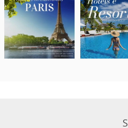
INTERNACIONAIS
HOTÉIS E RESO
Os melhores destinos
Os melhores estão aqu
internacionais
Nacionais, Internacion
Europa, Oriente médio, Ásia,
praia, campo ou ski
Oceania, Américas
sob-consul
A partir de:
sob-consulta
A partir de:
» Reserve aqui!
» Veja mais...
S