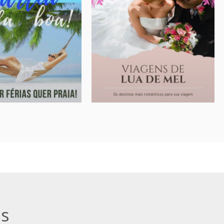
AL BRASILEIRO
LUA DE MEL
da boa
Os melhores destinos
es destinos para o
Para a viagem mais esperada
sileiro!
de sua vida!
sob-consulta
sob-consulta
A partir de:
s
» Roteiros
ns