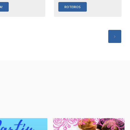
A!
ROTEIROS
.