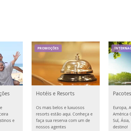
PROMOÇÕES
INTERNAC
ções
Hotéis e Resorts
Pacotes
te
Os mais belos e luxuosos
Europa, 
ceira
resorts estão aqui. Conheça e
América C
stinos e
faça sua reserva com um de
Sul, Ásia
nossos agentes
destino!