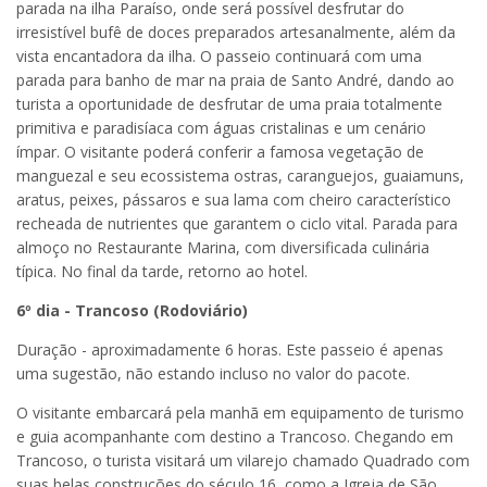
parada na ilha Paraíso, onde será possível desfrutar do
irresistível bufê de doces preparados artesanalmente, além da
vista encantadora da ilha. O passeio continuará com uma
parada para banho de mar na praia de Santo André, dando ao
turista a oportunidade de desfrutar de uma praia totalmente
primitiva e paradisíaca com águas cristalinas e um cenário
ímpar. O visitante poderá conferir a famosa vegetação de
manguezal e seu ecossistema ostras, caranguejos, guaiamuns,
aratus, peixes, pássaros e sua lama com cheiro característico
recheada de nutrientes que garantem o ciclo vital. Parada para
almoço no Restaurante Marina, com diversificada culinária
típica. No final da tarde, retorno ao hotel.
6º dia - Trancoso (Rodoviário)
Duração - aproximadamente 6 horas. Este passeio é apenas
uma sugestão, não estando incluso no valor do pacote.
O visitante embarcará pela manhã em equipamento de turismo
e guia acompanhante com destino a Trancoso. Chegando em
Trancoso, o turista visitará um vilarejo chamado Quadrado com
suas belas construções do século 16, como a Igreja de São