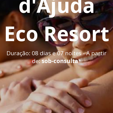
d'Ajuda
Eco Resort
Duração: 08 dias e 07 noites - A partir
de:
sob-consulta
*