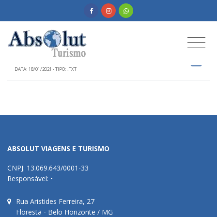
Documentos para viajantes
Documentos, vacinas dicas e manual de viagens
DOCUMENTOS PARA VIAGENS PARA A CHINA
DATA: 18/01/2021 - TIPO: .TXT
ABSOLUT VIAGENS E TURISMO
CNPJ: 13.069.643/0001-33
Responsável: •
Rua Aristides Ferreira, 27
Floresta - Belo Horizonte / MG