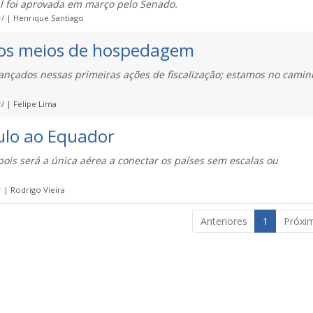
al foi aprovada em março pelo Senado.
r/ | Henrique Santiago
dos meios de hospedagem
cançados nessas primeiras ações de fiscalização; estamos no camin
/ | Felipe Lima
aulo ao Equador
ois será a única aérea a conectar os países sem escalas ou
 | Rodrigo Vieira
Anteriores
1
Próxi