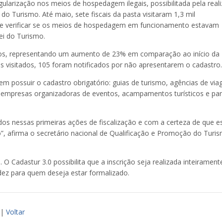
gularização nos meios de hospedagem ilegais, possibilitada pela real
o Turismo. Até maio, sete fiscais da pasta visitaram 1,3 mil
im de verificar se os meios de hospedagem em funcionamento estavam
ei do Turismo.
ros, representando um aumento de 23% em comparação ao início da
 visitados, 105 foram notificados por não apresentarem o cadastro.
m possuir o cadastro obrigatório: guias de turismo, agências de via
, empresas organizadoras de eventos, acampamentos turísticos e pa
dos nessas primeiras ações de fiscalização e com a certeza de que 
, afirma o secretário nacional de Qualificação e Promoção do Turi
 O Cadastur 3.0 possibilita que a inscrição seja realizada inteirament
dez para quem deseja estar formalizado.
|
Voltar