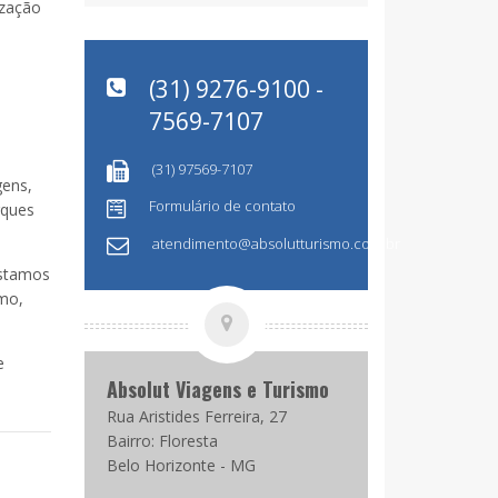
ização
(31) 9276-9100 -
7569-7107
(31) 97569-7107
gens,
Formulário de contato
rques
atendimento@absolutturismo.com.br
estamos
smo,
e
Absolut Viagens e Turismo
Rua Aristides Ferreira, 27
Bairro: Floresta
Belo Horizonte - MG