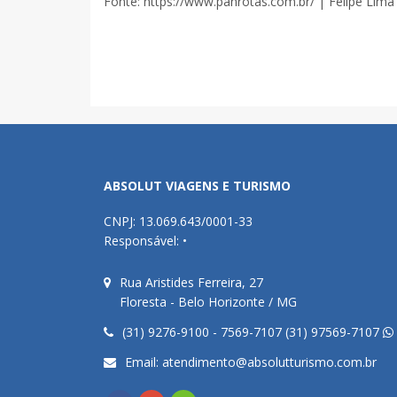
Fonte: https://www.panrotas.com.br/ | Felipe Lima
ABSOLUT VIAGENS E TURISMO
CNPJ: 13.069.643/0001-33
Responsável: •
Rua Aristides Ferreira, 27
Floresta - Belo Horizonte / MG
(31) 9276-9100 - 7569-7107 (31) 97569-7107
Email:
atendimento@absolutturismo.com.br