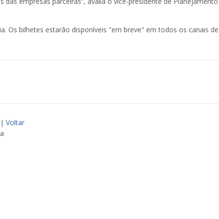
 das empresas parceiras”, avalia o vice-presidente de Planejamento
ia. Os bilhetes estarão disponíveis "em breve" em todos os canais d
|
Voltar
ra