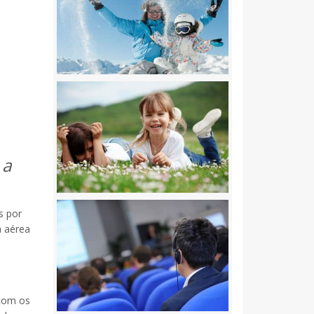
 a
s por
a aérea
 com os