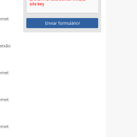
ernet
Enviar formulário!
onexão
ernet
ernet
ernet