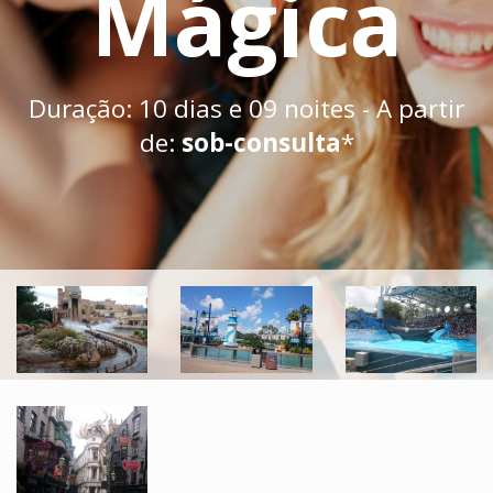
Mágica
Duração: 10 dias e 09 noites - A partir
de:
sob-consulta
*