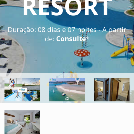
RESORT
Duração: 08 dias e 07 noites - A partir
de:
Consulte
*