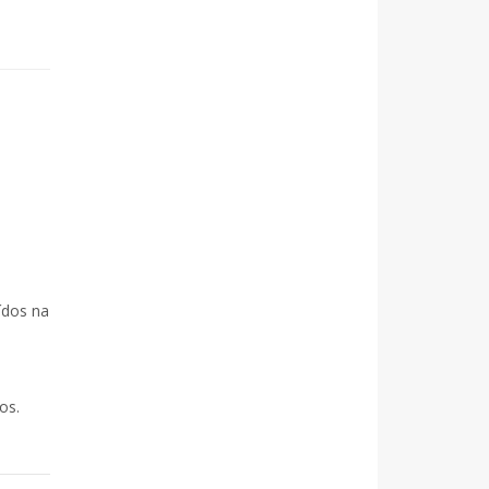
ídos na
os.