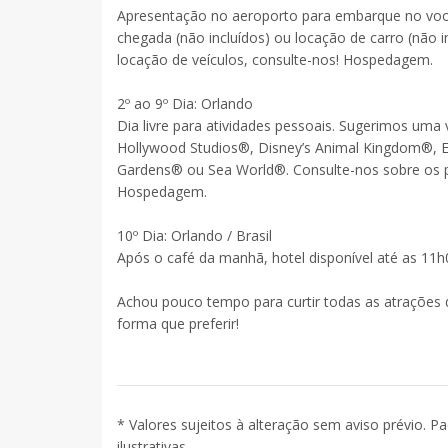
Apresentação no aeroporto para embarque no voo 
chegada (não incluídos) ou locação de carro (não i
locação de veículos, consulte-nos! Hospedagem.
2º ao 9º Dia: Orlando
Dia livre para atividades pessoais. Sugerimos uma 
Hollywood Studios®, Disney’s Animal Kingdom®, Ep
Gardens® ou Sea World®. Consulte-nos sobre os pr
Hospedagem.
10º Dia: Orlando / Brasil
Após o café da manhã, hotel disponível até as 11h
Achou pouco tempo para curtir todas as atrações d
forma que preferir!
* Valores sujeitos à alteração sem aviso prévio. P
ilustrativas.