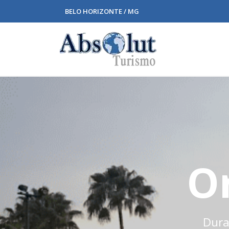
BELO HORIZONTE / MG
Or
Duraç