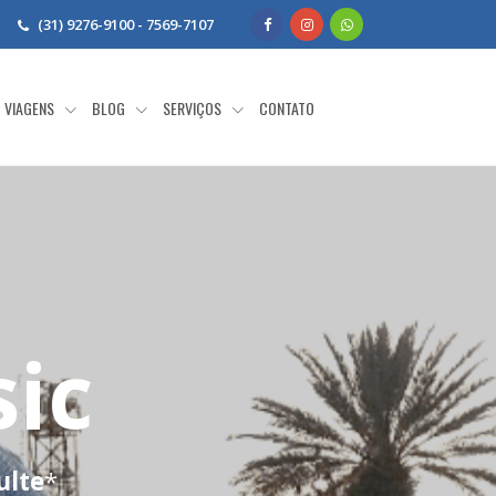
(31) 9276-9100 - 7569-7107
VIAGENS
BLOG
SERVIÇOS
CONTATO
sic
ulte
*