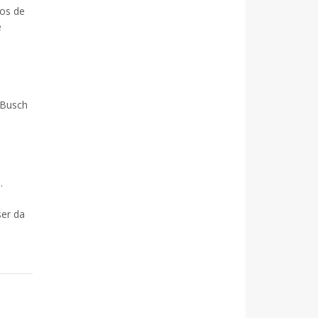
os de
e
 Busch
.
ser da