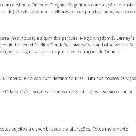
com destino a Orlando. Chegada. Sugerimos contratação de traslad
ncluído). A Schultz tem os melhores preços para traslados, passeios 
visita (não inclusa) a algum dos parques: Magic Kingdom®, Disney `s
cot®, Universal Studios Florida®, Universal’s Island of Adventure®,
eços dos ingressos para os parruqes e atrações de Orlando!.
00. Embarque no voo com destino ao Brasil. Fim dos nossos serviços
e Orlando? Acrescente as noites extras, atrações e serviços que qui
acotes sujeitos á disponibilidade e a alterações. Fotos meramente