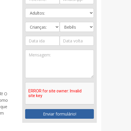
R! O
 como
 que
um
Enviar formulário!