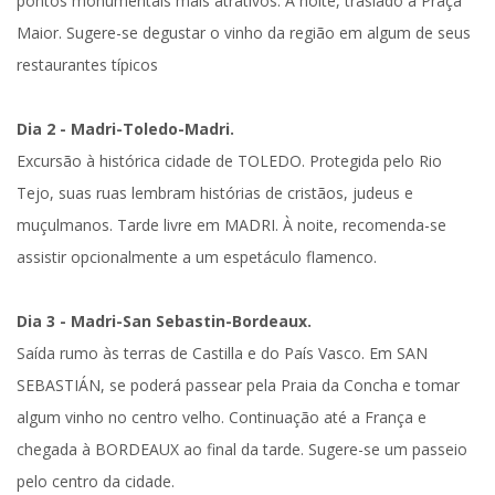
pontos monumentais mais atrativos. À noite,
traslado à Praça
Maior
. Sugere-se degustar o vinho da região em algum de seus
restaurantes típicos
Dia 2 - Madri-Toledo-Madri.
Excursão à histórica cidade de
TOLEDO
. Protegida pelo Rio
Tejo, suas ruas lembram histórias de cristãos, judeus e
muçulmanos. Tarde livre em
MADRI
. À noite, recomenda-se
assistir opcionalmente a um espetáculo flamenco.
Dia 3 - Madri-San Sebastin-Bordeaux.
Saída rumo às terras de Castilla e do País Vasco. Em
SAN
SEBASTIÁN
, se poderá passear pela Praia da Concha e tomar
algum vinho no centro velho. Continuação até a
França
e
chegada à
BORDEAUX
ao final da tarde. Sugere-se um passeio
pelo centro da cidade.