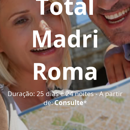
Total
Madri
Roma
Duração: 25 dias e 24 noites - A partir
de:
Consulte
*