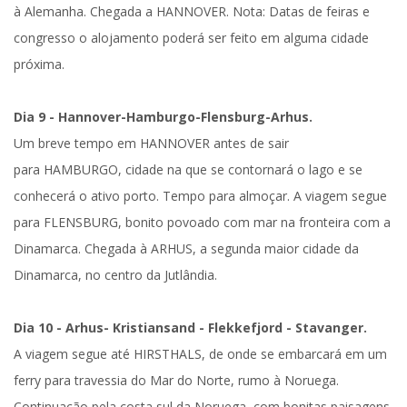
à
Alemanha
. Chegada a
HANNOVER
.
Nota: Datas de feiras e
congresso o alojamento poderá ser feito em alguma cidade
próxima.
Dia 9 - Hannover-Hamburgo-Flensburg-Arhus.
Um breve tempo em
HANNOVER
antes de sair
para
HAMBURGO
, cidade na que se contornará o lago e se
conhecerá o ativo porto. Tempo para almoçar. A viagem segue
para
FLENSBURG
, bonito povoado com mar na fronteira com a
Dinamarca. Chegada à
ARHUS
, a segunda maior cidade da
Dinamarca, no centro da Jutlândia.
Dia 10 - Arhus- Kristiansand - Flekkefjord - Stavanger.
A viagem segue até
HIRSTHALS
, de onde se embarcará em um
ferry para travessia do Mar do Norte, rumo à
Noruega
.
Continuação pela costa sul da Noruega, com bonitas paisagens.