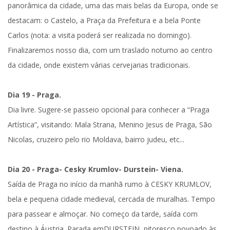
panorâmica da cidade
, uma das mais belas da Europa, onde se
destacam: o Castelo, a Praça da Prefeitura e a bela Ponte
Carlos (
nota
: a visita poderá ser realizada no domingo).
Finalizaremos nosso dia, com um
traslado noturno ao centro
da cidade
, onde existem várias cervejarias tradicionais.
Dia 19 - Praga.
Dia livre. Sugere-se passeio opcional para conhecer a “Praga
Artística”, visitando: Mala Strana, Menino Jesus de Praga, São
Nicolas, cruzeiro pelo rio Moldava, bairro judeu, etc...
Dia 20 - Praga- Cesky Krumlov- Durstein- Viena.
Saída de Praga no início da manhã rumo à
CESKY KRUMLOV
,
bela e pequena cidade medieval, cercada de muralhas. Tempo
para passear e almoçar. No começo da tarde, saída com
destino à
Áustria
. Parada em
DURSTEIN
, pitoresco povoado às