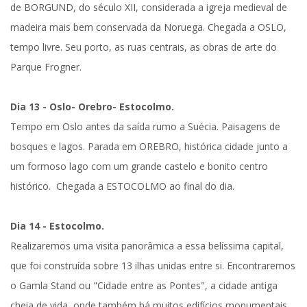
de
BORGUND
, do século XII, considerada a igreja medieval de
madeira mais bem conservada da Noruega. Chegada a
OSLO
,
tempo livre. Seu porto, as ruas centrais, as obras de arte do
Parque Frogner.
Dia 13 - Oslo- Orebro- Estocolmo.
Tempo em
Oslo
antes da saída rumo a
Suécia
. Paisagens de
bosques e lagos. Parada em
OREBRO
, histórica cidade junto a
um formoso lago com um grande castelo e bonito centro
histórico. Chegada a
ESTOCOLMO
ao final do dia.
Dia 14 - Estocolmo.
Realizaremos uma v
isita panorâmica
a essa belíssima capital,
que foi construída sobre 13 ilhas unidas entre si. Encontraremos
o Gamla Stand ou "Cidade entre as Pontes", a cidade antiga
cheia de vida, onde também há muitos edifícios monumentais,