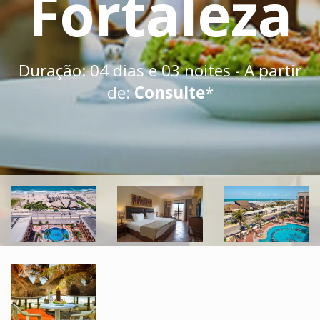
Fortaleza
Duração: 04 dias e 03 noites - A partir
de:
Consulte
*