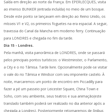
Saída em direção ao norte da França. Em
EPERLECQUES
, visita
ao imenso
BUNKER
(entrada incluída) no meio de um bosque.
Desde este ponto se lançavam em direção ao Reino Unido, os
mísseis V1 e V2, os primeiros foguetes na era espacial. A seguir,
travessia do Canal da Mancha em moderno ferry. Continuação
para
LONDRES
e chegada no fim da tarde.
Dia 15 - Londres.
Pela manhã,
visita panorâmica
de LONDRES,
onde se passará
pelos principais pontos turísticos: o Westminster, o Parlamento,
a City e o rio Tâmisa. Tarde livre. Opcionalmente pode-se visitar
o vale do rio Tâmisa e Windsor com seu imponente castelo. À
noite, marcaremos um ponto de encontro em Piccadilly para
fazer
a pé um passeio por Leicester Square, China Town e
Soho
, com seu ambiente, seus teatros e sua animação
(este
translado também poderá ser realizado no dia anterior após a
chegada a Londres)
. Posteriormente retornaremos de ônibus