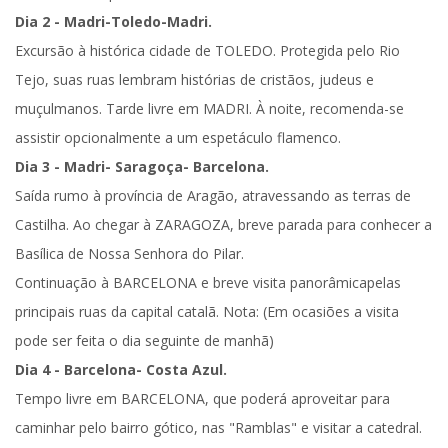
Dia 2 - Madri-Toledo-Madri.
Excursão à histórica cidade de
TOLEDO
. Protegida pelo Rio
Tejo, suas ruas lembram histórias de cristãos, judeus e
muçulmanos. Tarde livre em
MADRI
. À noite, recomenda-se
assistir opcionalmente a um espetáculo flamenco.
Dia 3 - Madri- Saragoça- Barcelona.
Saída rumo à província de Aragão, atravessando as terras de
Castilha. Ao chegar à
ZARAGOZA
, breve parada para conhecer a
Basílica de Nossa Senhora do Pilar.
Continuação à
BARCELONA
e
breve visita panorâmica
pelas
principais ruas da capital catalã. Nota: (Em ocasiões a visita
pode ser feita o dia seguinte de manhã)
Dia 4 - Barcelona- Costa Azul.
Tempo livre em
BARCELONA
, que poderá aproveitar para
caminhar pelo bairro gótico, nas "Ramblas" e visitar a catedral.