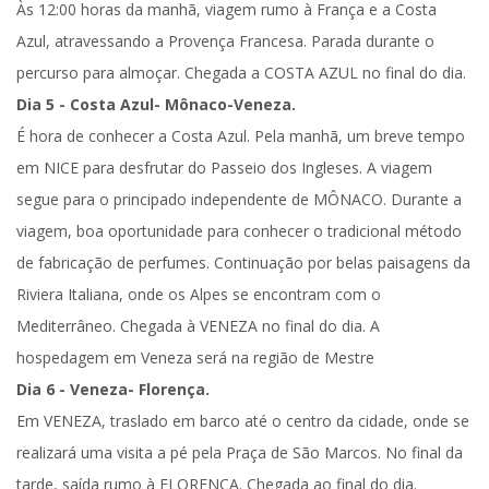
Às 12:00 horas da manhã, viagem rumo à
França
e a Costa
Azul, atravessando a Provença Francesa. Parada durante o
percurso para almoçar. Chegada a
COSTA AZUL
no final do dia.
Dia 5 - Costa Azul- Mônaco-Veneza.
É hora de conhecer a Costa Azul. Pela manhã, um breve tempo
em
NICE
para desfrutar do Passeio dos Ingleses. A viagem
segue para o principado independente de
MÔNACO
. Durante a
viagem, boa oportunidade para conhecer o tradicional método
de fabricação de perfumes. Continuação por belas paisagens da
Riviera Italiana, onde os Alpes se encontram com o
Mediterrâneo. Chegada à
VENEZA
no final do dia. A
hospedagem em Veneza será na região de Mestre
Dia 6 - Veneza- Florença.
Em
VENEZA
,
traslado em barco até o centro da cidade
, onde se
realizará uma
visita a pé pela Praça de São Marcos
. No final da
tarde, saída rumo à
FLORENÇA
. Chegada ao final do dia.