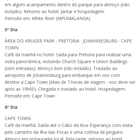
em algum acampamento dentro do parque para almoço (não
incluído). Retorno ao hotel. Jantar e hospedagem.
Pernoite em: White River (MPUMALANGA)
5
º Dia
ÁREA DO KRUGER PARK · PRETORIA · JOHANNESBURG · CAPE
TOWN
Café da manhã no hotel. Saída para Pretoria para realizar uma
visita panorâmica, incluindo Church Square e Union Buildings
(sem entradas). Almoço livre (não incluído). Traslado ao
aeroporto de Johannesburg para embarque em voo com
destino a Cape Town (Mais de 7 horas de viagem - voo deve ser
após as 19h00). Chegada e traslado ao hotel. Hospedagem.
Pernoite em: Cape Town
6
º Dia
CAPE TOWN
Café da manhã. Saída até o Cabo da Boa Esperança com visita
pelo caminho da Ilha das Focas e uma colônia de pinguins.
Almoço em restaurante local. Pela tarde, retorno ao hotel.