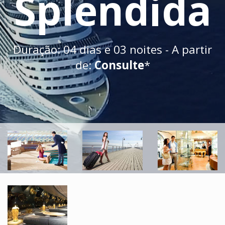
Splendida
Duração: 04 dias e 03 noites - A partir
de:
Consulte
*