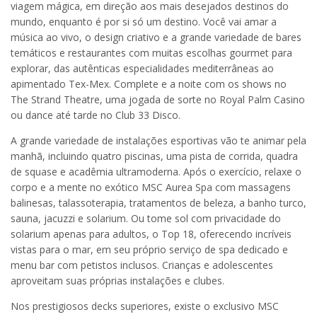
viagem mágica, em direção aos mais desejados destinos do
mundo, enquanto é por si só um destino. Você vai amar a
música ao vivo, o design criativo e a grande variedade de bares
temáticos e restaurantes com muitas escolhas gourmet para
explorar, das autênticas especialidades mediterrâneas ao
apimentado Tex-Mex. Complete e a noite com os shows no
The Strand Theatre, uma jogada de sorte no Royal Palm Casino
ou dance até tarde no Club 33 Disco.
A grande variedade de instalações esportivas vão te animar pela
manhã, incluindo quatro piscinas, uma pista de corrida, quadra
de squase e acadêmia ultramoderna. Após o exercício, relaxe o
corpo e a mente no exótico MSC Aurea Spa com massagens
balinesas, talassoterapia, tratamentos de beleza, a banho turco,
sauna, jacuzzi e solarium. Ou tome sol com privacidade do
solarium apenas para adultos, o Top 18, oferecendo incríveis
vistas para o mar, em seu próprio serviço de spa dedicado e
menu bar com petistos inclusos. Crianças e adolescentes
aproveitam suas próprias instalações e clubes.
Nos prestigiosos decks superiores, existe o exclusivo MSC