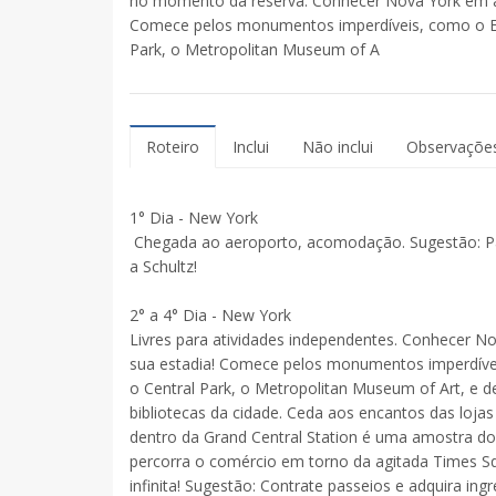
no momento da reserva. Conhecer Nova York em ap
Comece pelos monumentos imperdíveis, como o Empi
Park, o Metropolitan Museum of A
Roteiro
Inclui
Não inclui
Observaçõe
1° Dia - New York
Chegada ao aeroporto, acomodação. Sugestão: Par
a Schultz!
2° a 4° Dia
- New York
Livres para atividades independentes. Conhecer N
sua estadia! Comece pelos monumentos imperdíveis,
o Central Park, o Metropolitan Museum of Art, e d
bibliotecas da cidade. Ceda aos encantos das loj
dentro da Grand Central Station é uma amostra do
percorra o comércio em torno da agitada Times Sq
infinita! Sugestão: Contrate passeios e adquira in