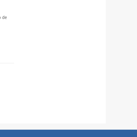
o de
,