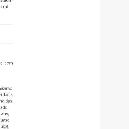
stadia!
tral
tel com
 máximo
erdade,
uma das
cado
dway,
quase
ultz!