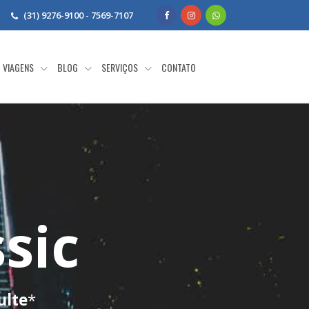
(31) 9276-9100 - 7569-7107
VIAGENS
BLOG
SERVIÇOS
CONTATO
sic
ulte
*