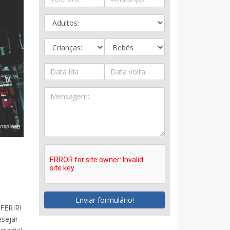
Enviar formulário!
FERIR!
esejar