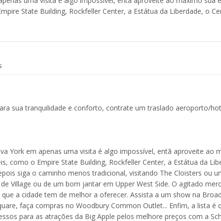
enas uma visita é algo impossível, entã aproveite ao máximo sua e
re State Building, Rockfeller Center, a Estátua da Liberdade, o Cen
s
a sua tranquilidade e conforto, contrate um traslado aeroporto/ho
ova York em apenas uma visita é algo impossível, entã aproveite ao
 como o Empire State Building, Rockfeller Center, a Estátua da Lib
epois siga o caminho menos tradicional, visitando The Cloisters ou 
as de Village ou de um bom jantar em Upper West Side. O agitado mer
 que a cidade tem de melhor a oferecer. Assista a um show na Broa
uare, faça compras no Woodbury Common Outlet... Enfim, a lista é 
gressos para as atrações da Big Apple pelos melhore preços com a Sch