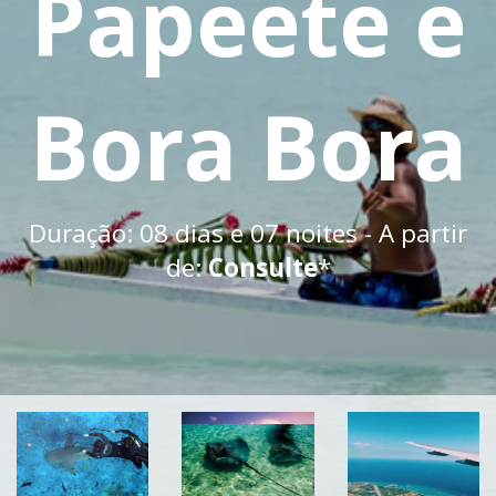
Papeete e
Bora Bora
Duração: 08 dias e 07 noites - A partir
de:
Consulte
*