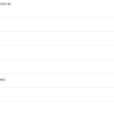
deral.
REO